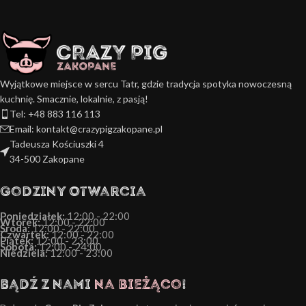
Wyjątkowe miejsce w sercu Tatr, gdzie tradycja spotyka nowoczesną
kuchnię. Smacznie, lokalnie, z pasją!
Tel: +48 883 116 113
Email: kontakt@crazypigzakopane.pl
Tadeusza Kościuszki 4
34-500 Zakopane
Godziny Otwarcia
Poniedziałek:
12:00 - 22:00
Wtorek:
12:00 - 22:00
Środa:
12:00 - 22:00
Czwartek:
12:00 - 22:00
Piątek:
12:00 - 23:00
Sobota:
12:00 - 24:00
Niedziela:
12:00 - 23:00
Bądź z nami
na bieżąco
!