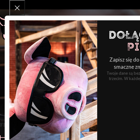
Dołą
P
Zapisz się do
smaczne zni
Twoje dane są bez
trzecim. W każdej
ACCESSORIES
3 Products
1
FILTER BY PRICE
Strona główna
Shop