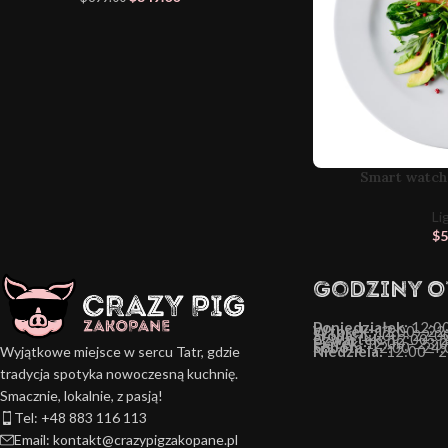
Smart watch
Li
$
5
Godziny 
Poniedziałek:
12:00
Wtorek:
12:00 - 22
Środa:
12:00 - 22:0
Czwartek:
12:00 - 
Piątek:
12:00 - 23:
Sobota:
12:00 - 24:
Niedziela:
12:00 - 
Wyjątkowe miejsce w sercu Tatr, gdzie
tradycja spotyka nowoczesną kuchnię.
Smacznie, lokalnie, z pasją!
Tel: +48 883 116 113
Email: kontakt@crazypigzakopane.pl