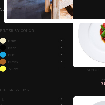
Cena:
$80
—
$600
FILTRUJ
FILTER BY COLOR
Beige
4
Black
4
Blue
4
Brown
4
Yellow
3
Augue adip
Fu
$
1
FILTER BY SIZE
L
1