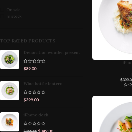
On sale
In stock
TOP RATED PRODUCTS
Decoration wooden present
iPho
$
89.00
$
399.0
Wine bottle lantern
$
399.00
iPhone dock
$
349.00
$
399.00