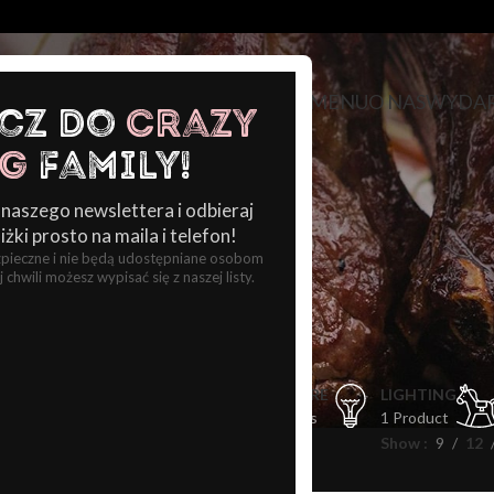
HOME
MENU
O NAS
WYDAR
cz do
Crazy
ig
Family!
 naszego newslettera i odbieraj
żki prosto na maila i telefon!
pieczne i nie będą udostępniane osobom
 chwili możesz wypisać się z naszej listy.
Shop
CLOCKS
COOKING
FURNITURE
LIGHTING
 Product
1 Product
5 Products
1 Product
Show
9
12