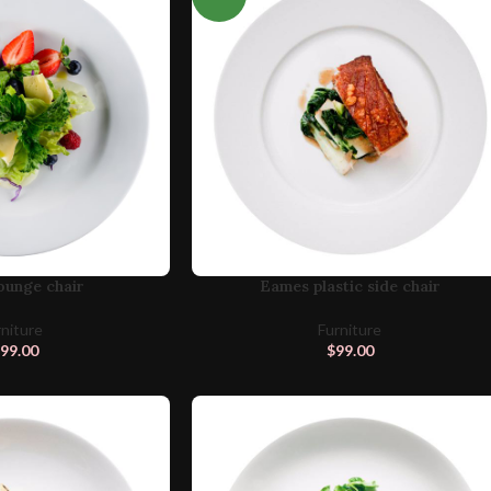
ounge chair
Eames plastic side chair
rniture
Furniture
99.00
$
99.00