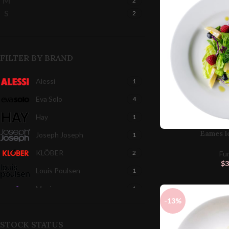
M
2
S
2
FILTER BY BRAND
Alessi
1
Eva Solo
4
Hay
1
Eames l
Joseph Joseph
1
KLÖBER
2
Fu
$
3
Louis Poulsen
1
Magisso
1
-13%
Vitra
1
STOCK STATUS