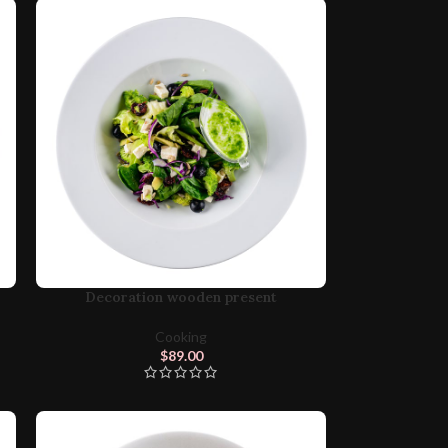
Decoration wooden present
Cooking
$
89.00