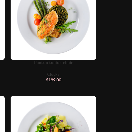
Panton tunior chair
Clocks
$
199.00