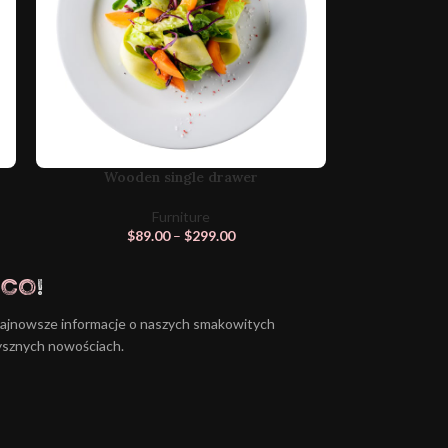
Wooden single drawer
Furniture
$
89.00
–
$
299.00
ąco
!
najnowsze informacje o naszych smakowitych
ysznych nowościach.