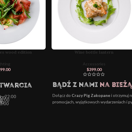
es wood edition
Wine bottle lantern
ghting
Accessories
99.00
$
399.00
Bądź z nami
na bież
Otwarcia
Dołącz do
Crazy Pig Zakopane
i otrzymuj 
 - 22:00
:00
0
22:00
00
promocjach, wyjątkowych wydarzeniach i p
00
23:00