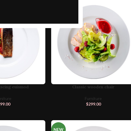
iscing euismod
Classic wooden chair
rniture
Furniture
99.00
$
299.00
NEW