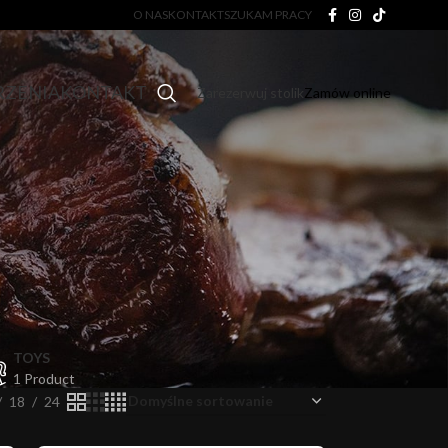
O NAS
KONTAKT
SZUKAM PRACY
ZENIA
KONTAKT
Zarezerwuj stolik
Zamów online
TOYS
1 Product
18
24